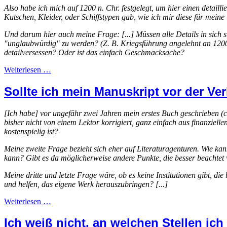
Also habe ich mich auf 1200 n. Chr. festgelegt, um hier einen detaill
Kutschen, Kleider, oder Schiffstypen gab, wie ich mir diese für meine 
Und darum hier auch meine Frage: [...] Müssen alle Details in sich
"unglaubwürdig" zu werden? (Z. B. Kriegsführung angelehnt an 1200
detailversessen? Oder ist das einfach Geschmacksache?
Weiterlesen …
Sollte ich mein Manuskript vor der V
[Ich habe] vor ungefähr zwei Jahren mein erstes Buch geschrieben (c
bisher nicht von einem Lektor korrigiert, ganz einfach aus finanziell
kostenspielig ist?
Meine zweite Frage bezieht sich eher auf Literaturagenturen. Wie ka
kann? Gibt es da möglicherweise andere Punkte, die besser beachte
Meine dritte und letzte Frage wäre, ob es keine Institutionen gibt, 
und helfen, das eigene Werk herauszubringen? [...]
Weiterlesen …
Ich weiß nicht, an welchen Stellen ich