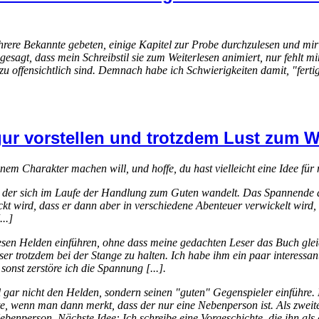
ehrere Bekannte gebeten, einige Kapitel zur Probe durchzulesen und mi
gesagt, dass mein Schreibstil sie zum Weiterlesen animiert, nur fehlt mi
 zu offensichtlich sind. Demnach habe ich Schwierigkeiten damit, "fert
gur vorstellen und trotzdem Lust zum W
nem Charakter machen will, und hoffe, du hast vielleicht eine Idee für
st, der sich im Laufe der Handlung zum Guten wandelt. Das Spannende d
ird, dass er dann aber in verschiedene Abenteuer verwickelt wird, di
..]
diesen Helden einführen, ohne dass meine gedachten Leser das Buch g
 Leser trotzdem bei der Stange zu halten. Ich habe ihm ein paar interess
sonst zerstöre ich die Spannung [...].
l gar nicht den Helden, sondern seinen "guten" Gegenspieler einführe.
te, wenn man dann merkt, dass der nur eine Nebenperson ist. Als zweite
 Nebenperson. Nächste Idee: Ich schreibe eine Vorgeschichte, die ihn als 