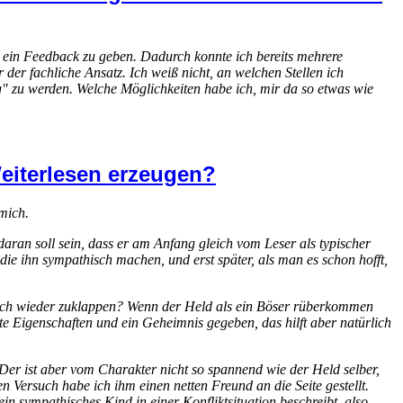
r ein Feedback zu geben. Dadurch konnte ich bereits mehrere
r der fachliche Ansatz. Ich weiß nicht, an welchen Stellen ich
ig" zu werden. Welche Möglichkeiten habe ich, mir da so etwas wie
eiterlesen erzeugen?
 mich.
aran soll sein, dass er am Anfang gleich vom Leser als typischer
e ihn sympathisch machen, und erst später, als man es schon hofft,
leich wieder zuklappen? Wenn der Held als ein Böser rüberkommen
ante Eigenschaften und ein Geheimnis gegeben, das hilft aber natürlich
 Der ist aber vom Charakter nicht so spannend wie der Held selber,
n Versuch habe ich ihm einen netten Freund an die Seite gestellt.
ein sympathisches Kind in einer Konfliktsituation beschreibt, also