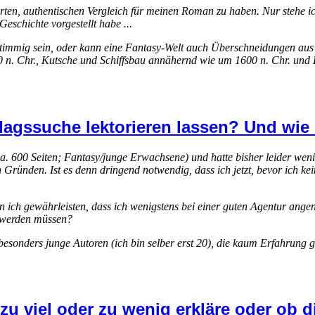
ierten, authentischen Vergleich für meinen Roman zu haben. Nur stehe ic
Geschichte vorgestellt habe ...
 stimmig sein, oder kann eine Fantasy-Welt auch Überschneidungen aus
 n. Chr., Kutsche und Schiffsbau annähernd wie um 1600 n. Chr. und K
erlagssuche lektorieren lassen? Und wi
a. 600 Seiten; Fantasy/junge Erwachsene) und hatte bisher leider wen
en Gründen. Ist es denn dringend notwendig, dass ich jetzt, bevor ich k
nn ich gewährleisten, dass ich wenigstens bei einer guten Agentur ang
t werden müssen?
die besonders junge Autoren (ich bin selber erst 20), die kaum Erfahr
 zu viel oder zu wenig erkläre oder ob 