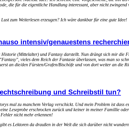
ode, die für die eigentliche Handlung interessant, aber nicht zwingend w
 Lust zum Weiterlesen erzeugen? Ich wäre dankbar für eine gute Idee!
auso intensiv/genauestens recherchier
storie (Mittelalter) und Fantasy darstellt. Nun drängt sich mir die F
 "Fantasy", vieles dem Reich der Fantasie überlassen, was man so schr
erst an die/den Fürsten/Grafen/Bischöfe und von dort weiter an die Rit
echtschreibung und Schreibstil tun?
torys mal zu manchem Verlag verschickt. Und mein Problem ist dass es a
 meine Leseprobe erschrocken zurück und keiner in meiner Famillie oder
e Fehler nicht mehr erkennen!
bt es Lektoren da draußen in der Welt die sich darüber nicht wundern