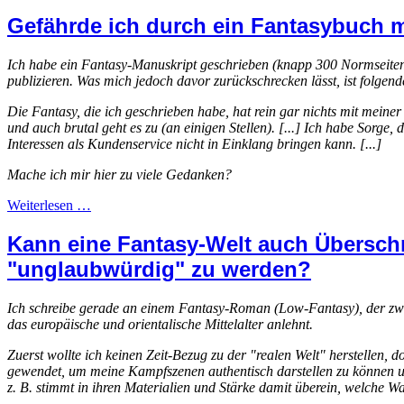
Gefährde ich durch ein Fantasybuch m
Ich habe ein Fantasy-Manuskript geschrieben (knapp 300 Normseiten
publizieren. Was mich jedoch davor zurückschrecken lässt, ist folgen
Die Fantasy, die ich geschrieben habe, hat rein gar nichts mit meiner
und auch brutal geht es zu (an einigen Stellen). [...] Ich habe Sorg
Interessen als Kundenservice nicht in Einklang bringen kann. [...]
Mache ich mir hier zu viele Gedanken?
Weiterlesen …
Kann eine Fantasy-Welt auch Übersch
"unglaubwürdig" zu werden?
Ich schreibe gerade an einem Fantasy-Roman (Low-Fantasy), der zwar 
das europäische und orientalische Mittelalter anlehnt.
Zuerst wollte ich keinen Zeit-Bezug zu der "realen Welt" herstellen,
gewendet, um meine Kampfszenen authentisch darstellen zu können und
z. B. stimmt in ihren Materialien und Stärke damit überein, welche Wa