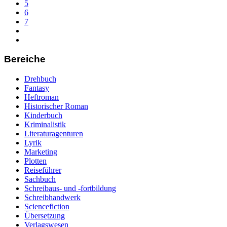
5
6
7
Bereiche
Drehbuch
Fantasy
Heftroman
Historischer Roman
Kinderbuch
Kriminalistik
Literaturagenturen
Lyrik
Marketing
Plotten
Reiseführer
Sachbuch
Schreibaus- und -fortbildung
Schreibhandwerk
Sciencefiction
Übersetzung
Verlagswesen