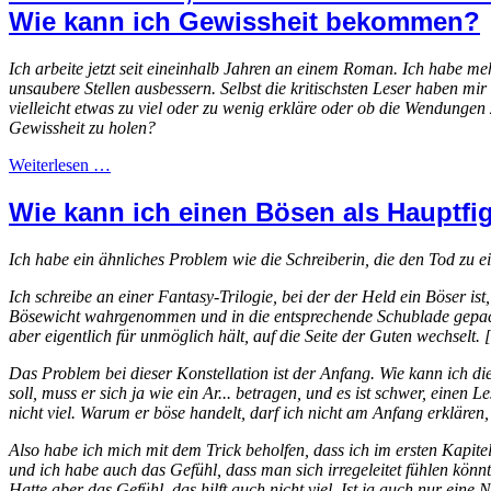
Wie kann ich Gewissheit bekommen?
Ich arbeite jetzt seit eineinhalb Jahren an einem Roman. Ich habe m
unsaubere Stellen ausbessern. Selbst die kritischsten Leser haben mir 
vielleicht etwas zu viel oder zu wenig erkläre oder ob die Wendungen
Gewissheit zu holen?
Weiterlesen …
Wie kann ich einen Bösen als Hauptfi
Ich habe ein ähnliches Problem wie die Schreiberin, die den Tod zu ei
Ich schreibe an einer Fantasy-Trilogie, bei der der Held ein Böser i
Bösewicht wahrgenommen und in die entsprechende Schublade gepackt w
aber eigentlich für unmöglich hält, auf die Seite der Guten wechselt. [.
Das Problem bei dieser Konstellation ist der Anfang. Wie kann ich 
soll, muss er sich ja wie ein Ar... betragen, und es ist schwer, einen
nicht viel. Warum er böse handelt, darf ich nicht am Anfang erklären, 
Also habe ich mich mit dem Trick beholfen, dass ich im ersten Kapite
und ich habe auch das Gefühl, dass man sich irregeleitet fühlen könn
Hatte aber das Gefühl, das hilft auch nicht viel. Ist ja auch nur eine