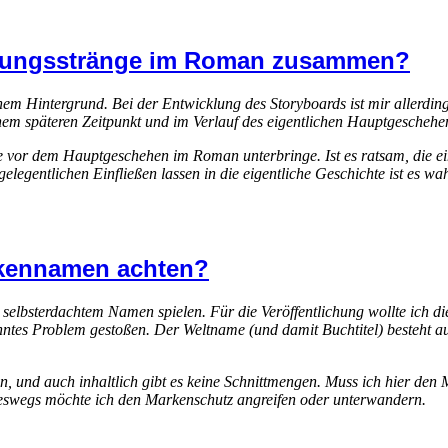
ndlungsstränge im Roman zusammen?
hem Hintergrund. Bei der Entwicklung des Storyboards ist mir allerding
em späteren Zeitpunkt und im Verlauf des eigentlichen Hauptgeschehe
änge vor dem Hauptgeschehen im Roman unterbringe. Ist es ratsam, die e
egentlichen Einfließen lassen in die eigentliche Geschichte ist es wa
rkennamen achten?
it selbsterdachtem Namen spielen. Für die Veröffentlichung wollte ich 
anntes Problem gestoßen. Der Weltname (und damit Buchtitel) besteht a
tun, und auch inhaltlich gibt es keine Schnittmengen. Muss ich hier de
eineswegs möchte ich den Markenschutz angreifen oder unterwandern.