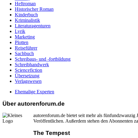
Heftroman
Historischer Roman
Kinderbuch
Kriminalistik
Literaturagenturen
Lyrik
Marketing
Plotten
Reiseführer
Sachbuch
Schreibaus- und -fortbildung
Schreibhandwerk
Sciencefiction
Übersetzung
Verlagswesen
Ehemalige Experten
Über autorenforum.de
autorenforum.de bietet seit mehr als fünfundzwanzi
Veröffentlichen. Außerdem stehen den Abonnenten zah
The Tempest