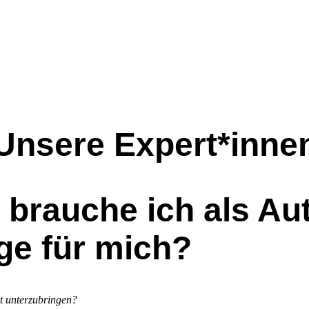
Unsere Expert*inne
brauche ich als Au
ige für mich?
kt unterzubringen?