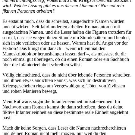
mit Vernichtungskrieg, Völkermord und Kriegsverbrechen assoziiert
wird. Welche Lösung gibt es aus diesem Dilemma? Nur mit rein
fiktiven Personen arbeiten?
Es erstaunt mich, dass du schreibst, ausgedachte Namen würden
unecht wirken. Seit Jahrhunderten arbeiten Romanautoren mit
ausgedachten Namen, und die Leser halten die Figuren trotzdem für
so real, dass sie wegen ihnen Stunde um Stunde zittern und heulen,
sich in sie verlieben oder sie hassen. Warum hast du Angst vor der
Fiktion? Das klingt mir danach – wenn ich einmal den
Manuskriptdoktor heraushängen lassen darf –, als müsstest du dir
noch einmal gut überlegen, ob du einen Roman oder ein Sachbuch
über die Infanterieeinheit schreiben willst.
Völlig einleuchtend, dass du nicht über lebende Personen schreiben
und ihnen etwas andichten kannst, was sich im destruktiven
Kriegsgeschehen rings um Vergewaltigung, Töten von Zivilisten
und rohen Manieren bewegt.
Mein Rat wäre, sogar die Infanterieeinheit umzubenennen. Im
Nachwort zum Roman kannst du dann schreiben, dass du deine
fiktive Infanterieeinheit an diese bestimmte reale Einheit angelehnt
hast.
Mach dir keine Sorgen, dass Leser die Namen nachrecherchieren
und deinen Roman nicht mehr mögen, nur weil du den