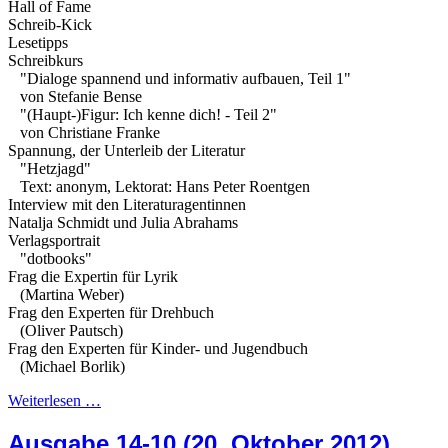
Hall of Fame
Schreib-Kick
Lesetipps
Schreibkurs
"Dialoge spannend und informativ aufbauen, Teil 1"
von Stefanie Bense
"(Haupt-)Figur: Ich kenne dich! - Teil 2"
von Christiane Franke
Spannung, der Unterleib der Literatur
"Hetzjagd"
Text: anonym, Lektorat: Hans Peter Roentgen
Interview mit den Literaturagentinnen
Natalja Schmidt und Julia Abrahams
Verlagsportrait
"dotbooks"
Frag die Expertin für Lyrik
(Martina Weber)
Frag den Experten für Drehbuch
(Oliver Pautsch)
Frag den Experten für Kinder- und Jugendbuch
(Michael Borlik)
Weiterlesen …
Ausgabe 14-10 (20. Oktober 2012)