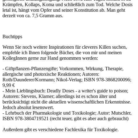
Krämpfen, Kollaps, Koma und schließlich zum Tod. Welche Dosis
letal ist, hängt vom Opfer und seiner Konstitution ab. Man geht
derzeit von ca. 7,5 Gramm aus.
Buchtipps
Wenn Sie noch weitere Inspirationen für cleveres Killen suchen,
empfehle ich Ihnen folgende Bücher, die von mir und meinen
KollegInnen gerne zur Hand genommen werden:
- Giftpflanzen-Pflanzengifte; Vorkommen, Wirkung, Therapie,
allergische und photoxische Reaktionen; Autoren:
Roth/Daunderer/Kormann; Nikol-Verlag; ISBN 978-3868200096;
9,99 €
- Mein Lieblingsbuch: Deadly Doses - a writer's guide to poison;
Autoren: Stevens, Klarner; allerdings ist es schon älter und
berücksichtigt nicht die aktuellen wissenschaftlichen Erkenntnisse.
Jedoch absolut lesenswert.
- Lehrbuch der Pharmakologie und Toxikologie; Autor: Mutschler,
ISBN 978-3804719521 (recht teuer, gibt es aber auch gebraucht)
Außerdem gibt es verschiedene Fachlexika für Toxikologie.