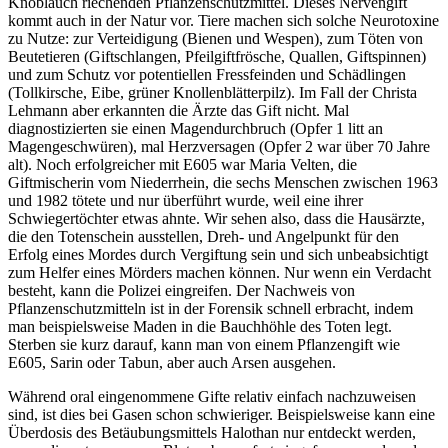
Knoblauch riechenden Pflanzenschutzmittel. Dieses Nervengift
kommt auch in der Natur vor. Tiere machen sich solche Neurotoxine
zu Nutze: zur Verteidigung (Bienen und Wespen), zum Töten von
Beutetieren (Giftschlangen, Pfeilgiftfrösche, Quallen, Giftspinnen)
und zum Schutz vor potentiellen Fressfeinden und Schädlingen
(Tollkirsche, Eibe, grüner Knollenblätterpilz). Im Fall der Christa
Lehmann aber erkannten die Ärzte das Gift nicht. Mal
diagnostizierten sie einen Magendurchbruch (Opfer 1 litt an
Magengeschwüren), mal Herzversagen (Opfer 2 war über 70 Jahre
alt). Noch erfolgreicher mit E605 war Maria Velten, die
Giftmischerin vom Niederrhein, die sechs Menschen zwischen 1963
und 1982 tötete und nur überführt wurde, weil eine ihrer
Schwiegertöchter etwas ahnte. Wir sehen also, dass die Hausärzte,
die den Totenschein ausstellen, Dreh- und Angelpunkt für den
Erfolg eines Mordes durch Vergiftung sein und sich unbeabsichtigt
zum Helfer eines Mörders machen können. Nur wenn ein Verdacht
besteht, kann die Polizei eingreifen. Der Nachweis von
Pflanzenschutzmitteln ist in der Forensik schnell erbracht, indem
man beispielsweise Maden in die Bauchhöhle des Toten legt.
Sterben sie kurz darauf, kann man von einem Pflanzengift wie
E605, Sarin oder Tabun, aber auch Arsen ausgehen.
Während oral eingenommene Gifte relativ einfach nachzuweisen
sind, ist dies bei Gasen schon schwieriger. Beispielsweise kann eine
Überdosis des Betäubungsmittels Halothan nur entdeckt werden,