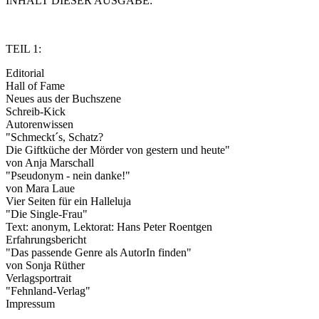
INHALT DIESER AUSGABE:
TEIL 1:
Editorial
Hall of Fame
Neues aus der Buchszene
Schreib-Kick
Autorenwissen
"Schmeckt´s, Schatz?
Die Giftküche der Mörder von gestern und heute"
von Anja Marschall
"Pseudonym - nein danke!"
von Mara Laue
Vier Seiten für ein Halleluja
"Die Single-Frau"
Text: anonym, Lektorat: Hans Peter Roentgen
Erfahrungsbericht
"Das passende Genre als AutorIn finden"
von Sonja Rüther
Verlagsportrait
"Fehnland-Verlag"
Impressum