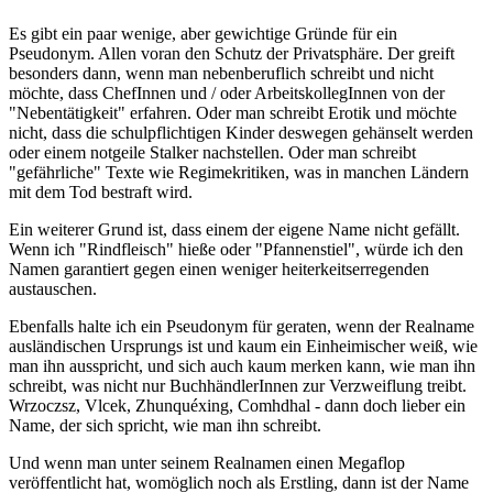
Es gibt ein paar wenige, aber gewichtige Gründe für ein
Pseudonym. Allen voran den Schutz der Privatsphäre. Der greift
besonders dann, wenn man nebenberuflich schreibt und nicht
möchte, dass ChefInnen und / oder ArbeitskollegInnen von der
"Nebentätigkeit" erfahren. Oder man schreibt Erotik und möchte
nicht, dass die schulpflichtigen Kinder deswegen gehänselt werden
oder einem notgeile Stalker nachstellen. Oder man schreibt
"gefährliche" Texte wie Regimekritiken, was in manchen Ländern
mit dem Tod bestraft wird.
Ein weiterer Grund ist, dass einem der eigene Name nicht gefällt.
Wenn ich "Rindfleisch" hieße oder "Pfannenstiel", würde ich den
Namen garantiert gegen einen weniger heiterkeitserregenden
austauschen.
Ebenfalls halte ich ein Pseudonym für geraten, wenn der Realname
ausländischen Ursprungs ist und kaum ein Einheimischer weiß, wie
man ihn ausspricht, und sich auch kaum merken kann, wie man ihn
schreibt, was nicht nur BuchhändlerInnen zur Verzweiflung treibt.
Wrzoczsz, Vlcek, Zhunquéxing, Comhdhal - dann doch lieber ein
Name, der sich spricht, wie man ihn schreibt.
Und wenn man unter seinem Realnamen einen Megaflop
veröffentlicht hat, womöglich noch als Erstling, dann ist der Name