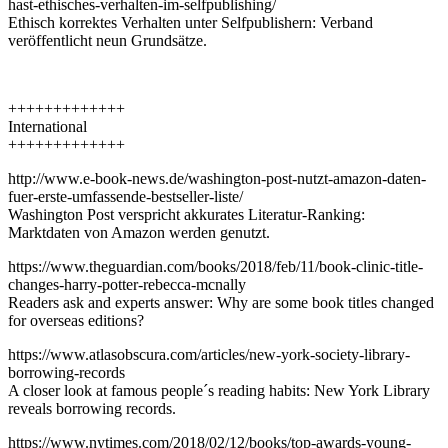
hast-ethisches-verhalten-im-selfpublishing/
Ethisch korrektes Verhalten unter Selfpublishern: Verband
veröffentlicht neun Grundsätze.
+++++++++++++
International
+++++++++++++
http://www.e-book-news.de/washington-post-nutzt-amazon-daten-
fuer-erste-umfassende-bestseller-liste/
Washington Post verspricht akkurates Literatur-Ranking:
Marktdaten von Amazon werden genutzt.
https://www.theguardian.com/books/2018/feb/11/book-clinic-title-
changes-harry-potter-rebecca-mcnally
Readers ask and experts answer: Why are some book titles changed
for overseas editions?
https://www.atlasobscura.com/articles/new-york-society-library-
borrowing-records
A closer look at famous people´s reading habits: New York Library
reveals borrowing records.
https://www.nytimes.com/2018/02/12/books/top-awards-young-