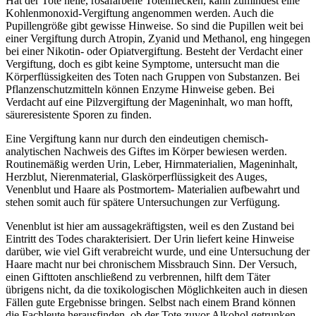
Hat der Tote helle, rosafarbene Totenflecken, kann zumindest eine
Kohlenmonoxid-Vergiftung angenommen werden. Auch die
Pupillengröße gibt gewisse Hinweise. So sind die Pupillen weit bei
einer Vergiftung durch Atropin, Zyanid und Methanol, eng hingegen
bei einer Nikotin- oder Opiatvergiftung. Besteht der Verdacht einer
Vergiftung, doch es gibt keine Symptome, untersucht man die
Körperflüssigkeiten des Toten nach Gruppen von Substanzen. Bei
Pflanzenschutzmitteln können Enzyme Hinweise geben. Bei
Verdacht auf eine Pilzvergiftung der Mageninhalt, wo man hofft,
säureresistente Sporen zu finden.
Eine Vergiftung kann nur durch den eindeutigen chemisch-
analytischen Nachweis des Giftes im Körper bewiesen werden.
Routinemäßig werden Urin, Leber, Hirnmaterialien, Mageninhalt,
Herzblut, Nierenmaterial, Glaskörperflüssigkeit des Auges,
Venenblut und Haare als Postmortem- Materialien aufbewahrt und
stehen somit auch für spätere Untersuchungen zur Verfügung.
Venenblut ist hier am aussagekräftigsten, weil es den Zustand bei
Eintritt des Todes charakterisiert. Der Urin liefert keine Hinweise
darüber, wie viel Gift verabreicht wurde, und eine Untersuchung der
Haare macht nur bei chronischem Missbrauch Sinn. Der Versuch,
einen Gifttoten anschließend zu verbrennen, hilft dem Täter
übrigens nicht, da die toxikologischen Möglichkeiten auch in diesen
Fällen gute Ergebnisse bringen. Selbst nach einem Brand können
die Fachleute herausfinden, ob der Tote zuvor Alkohol getrunken