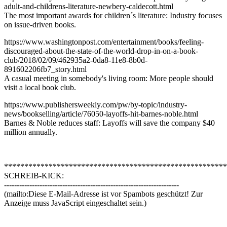
adult-and-childrens-literature-newbery-caldecott.html
The most important awards for children´s literature: Industry focuses
on issue-driven books.
https://www.washingtonpost.com/entertainment/books/feeling-
discouraged-about-the-state-of-the-world-drop-in-on-a-book-
club/2018/02/09/462935a2-0da8-11e8-8b0d-
891602206fb7_story.html
A casual meeting in somebody's living room: More people should
visit a local book club.
https://www.publishersweekly.com/pw/by-topic/industry-
news/bookselling/article/76050-layoffs-hit-barnes-noble.html
Barnes & Noble reduces staff: Layoffs will save the company $40
million annually.
*******************************************************
SCHREIB-KICK:
---------------------------------------------------------------------
(mailto:
Diese E-Mail-Adresse ist vor Spambots geschützt! Zur
Anzeige muss JavaScript eingeschaltet sein.
)