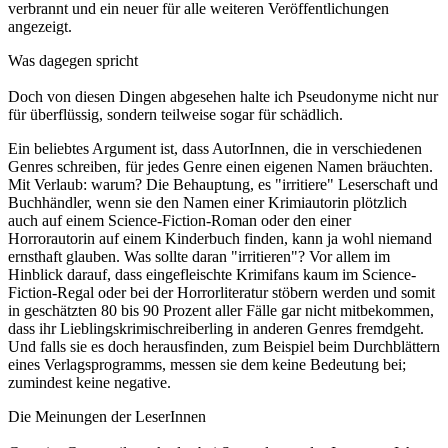
verbrannt und ein neuer für alle weiteren Veröffentlichungen
angezeigt.
Was dagegen spricht
Doch von diesen Dingen abgesehen halte ich Pseudonyme nicht nur
für überflüssig, sondern teilweise sogar für schädlich.
Ein beliebtes Argument ist, dass AutorInnen, die in verschiedenen
Genres schreiben, für jedes Genre einen eigenen Namen bräuchten.
Mit Verlaub: warum? Die Behauptung, es "irritiere" Leserschaft und
Buchhändler, wenn sie den Namen einer Krimiautorin plötzlich
auch auf einem Science-Fiction-Roman oder den einer
Horrorautorin auf einem Kinderbuch finden, kann ja wohl niemand
ernsthaft glauben. Was sollte daran "irritieren"? Vor allem im
Hinblick darauf, dass eingefleischte Krimifans kaum im Science-
Fiction-Regal oder bei der Horrorliteratur stöbern werden und somit
in geschätzten 80 bis 90 Prozent aller Fälle gar nicht mitbekommen,
dass ihr Lieblingskrimischreiberling in anderen Genres fremdgeht.
Und falls sie es doch herausfinden, zum Beispiel beim Durchblättern
eines Verlagsprogramms, messen sie dem keine Bedeutung bei;
zumindest keine negative.
Die Meinungen der LeserInnen