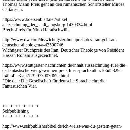
Thomas-Mann-Preis geht an den rumänischen Schriftsteller Mircea
Cǎrtǎrescu.
https://www.boersenblatt.net/artikel-
auszeichnung_der_stadt_augsburg.1430334.html
Brecht-Preis für Nino Haratischwili.
http://www.dw.com/de/wichtigster-buchpreis-des-iran-geht-an-
deutschen-theologen/a-42500746
Wichtigster Buchpreis des Iran: Deutscher Theologe von Präsident
Hassan Rohani ausgezeichnet.
https://www.stuttgarter-nachrichten.de/inhalt.auszeichnung-fuer-die-
da-fantastische-vier-gewinnen-preis-fuer-sprachkultur.106d5329-
b4fc-42c3-ab7f-32973903d65c.html
"Die da": Die Gesellschaft für deutsche Sprache ehrt die
Fantastischen Vier.
++++++++++++++
Selfpublishing
++++++++++++++
http://www.selfpublisherbibel.de/ich-weiss-was-du-gestern-getan-