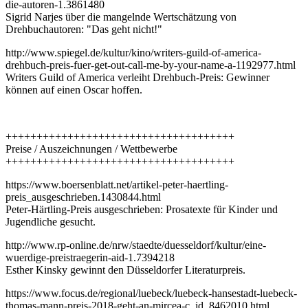
die-autoren-1.3861480
Sigrid Narjes über die mangelnde Wertschätzung von
Drehbuchautoren: "Das geht nicht!"
http://www.spiegel.de/kultur/kino/writers-guild-of-america-
drehbuch-preis-fuer-get-out-call-me-by-your-name-a-1192977.html
Writers Guild of America verleiht Drehbuch-Preis: Gewinner
können auf einen Oscar hoffen.
+++++++++++++++++++++++++++++++++++++
Preise / Auszeichnungen / Wettbewerbe
+++++++++++++++++++++++++++++++++++++
https://www.boersenblatt.net/artikel-peter-haertling-
preis_ausgeschrieben.1430844.html
Peter-Härtling-Preis ausgeschrieben: Prosatexte für Kinder und
Jugendliche gesucht.
http://www.rp-online.de/nrw/staedte/duesseldorf/kultur/eine-
wuerdige-preistraegerin-aid-1.7394218
Esther Kinsky gewinnt den Düsseldorfer Literaturpreis.
https://www.focus.de/regional/luebeck/luebeck-hansestadt-luebeck-
thomas-mann-preis-2018-geht-an-mircea-c_id_8462010.html