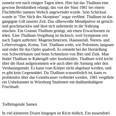
zumeist erst nach einigen Tagen töten. Hier hat das Thallium eine
gewisse Berühmtheit erlangt, das von der Stasi 1981 bei einem
Fluchthelfer namens Welsch angewendet wurde. Sein Schicksal
wurde in "Der Stich des Skorpions" sogar verfilmt. Thallium ist das
gängigste Gift unserer Zeit. Das silberweiße Metallpulver ist geruch-
und geschmacklos und lässt sich unbemerkt in die Nahrung
mischen. Ein Gramm Thallium genügt, um einen Erwachsenen zu
töten. Eine Thallium-Vergiftung ist tückisch, weil Symptome erst
nach Tagen auftreten: Magenschmerzen, Haarausfall, Nieren- und
Leberversagen, Koma, Tod. Thallium wirkt, wie Polonium, langsam
und endet für das Opfer qualvoll. Es entsteht bei der Herstellung
von Schwefelsäure und beim Schmelzen von Blei und Zink. Man
findet Thallium in Rattengift oder Insektiziden. Thallium wird leicht
über die Haut aufgenommen wie auch über die Atmung oder den
Verdauungstrakt. Es kann vom Körper nicht abgebaut werden, und
es gibt kein Gegenmittel. Da Thallium wasserlöslich ist, kann es
problemlos über das Grundwasser verbreitet werden. 1981 vergiftete
ein Unbekannter in Würzburg Studenten mit thalliumhaltigem
Fruchtsaft.
Todbringende Samen
In viel kleineren Dosen hingegen ist Ricin tödlich. Ein tausendstel