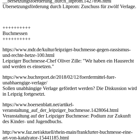
__bersetzungsfoerderung_durch_litprom.1427896.html
Übersetzungsförderung durch Litprom: Zuschuss für zwölf Verlage.
++++++++++
Buchmessen
++++++++++
https://www.mdr.de/kultur/leipziger-buchmesse-gegen-rassismus-
und-rechte-hetze-100.html
Leipziger Buchmesse-Chef Oliver Zille: "Wir haben ein Hausrecht
und werden es einsetzen."
https://www.buchreport.de/2018/02/12/foerdermittel-fuer-
unabhaengige-verlage/
Sollen unabhängige Verlage gefördert werden? Die Diskussion wird
in Leipzig fortgesetzt.
https://www.boersenblatt.net/artikel-
veranstaltung_auf_der_leipziger_buchmesse.1428064.html
Veranstaltung auf der Leipziger Buchmesse: Podium zur Zukunft
des Kinder- und Jugendbuchs.
http://www.faz.net/aktuell/rhein-main/frankfurter-buchmesse-eine-
art-von-katalyator-15441185.html