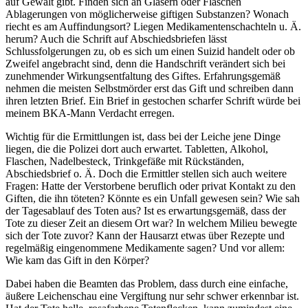
auf Gewalt gibt. Finden sich an Gläsern oder Flaschen
Ablagerungen von möglicherweise giftigen Substanzen? Wonach
riecht es am Auffindungsort? Liegen Medikamentenschachteln u. Ä.
herum? Auch die Schrift auf Abschiedsbriefen lässt
Schlussfolgerungen zu, ob es sich um einen Suizid handelt oder ob
Zweifel angebracht sind, denn die Handschrift verändert sich bei
zunehmender Wirkungsentfaltung des Giftes. Erfahrungsgemäß
nehmen die meisten Selbstmörder erst das Gift und schreiben dann
ihren letzten Brief. Ein Brief in gestochen scharfer Schrift würde bei
meinem BKA-Mann Verdacht erregen.
Wichtig für die Ermittlungen ist, dass bei der Leiche jene Dinge
liegen, die die Polizei dort auch erwartet. Tabletten, Alkohol,
Flaschen, Nadelbesteck, Trinkgefäße mit Rückständen,
Abschiedsbrief o. Ä. Doch die Ermittler stellen sich auch weitere
Fragen: Hatte der Verstorbene beruflich oder privat Kontakt zu den
Giften, die ihn töteten? Könnte es ein Unfall gewesen sein? Wie sah
der Tagesablauf des Toten aus? Ist es erwartungsgemäß, dass der
Tote zu dieser Zeit an diesem Ort war? In welchem Milieu bewegte
sich der Tote zuvor? Kann der Hausarzt etwas über Rezepte und
regelmäßig eingenommene Medikamente sagen? Und vor allem:
Wie kam das Gift in den Körper?
Dabei haben die Beamten das Problem, dass durch eine einfache,
äußere Leichenschau eine Vergiftung nur sehr schwer erkennbar ist.