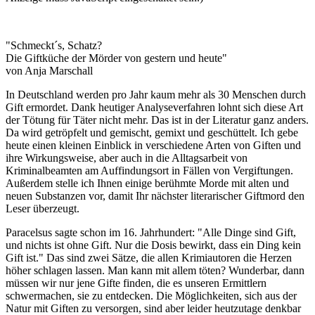
"Schmeckt´s, Schatz?
Die Giftküche der Mörder von gestern und heute"
von Anja Marschall
In Deutschland werden pro Jahr kaum mehr als 30 Menschen durch
Gift ermordet. Dank heutiger Analyseverfahren lohnt sich diese Art
der Tötung für Täter nicht mehr. Das ist in der Literatur ganz anders.
Da wird getröpfelt und gemischt, gemixt und geschüttelt. Ich gebe
heute einen kleinen Einblick in verschiedene Arten von Giften und
ihre Wirkungsweise, aber auch in die Alltagsarbeit von
Kriminalbeamten am Auffindungsort in Fällen von Vergiftungen.
Außerdem stelle ich Ihnen einige berühmte Morde mit alten und
neuen Substanzen vor, damit Ihr nächster literarischer Giftmord den
Leser überzeugt.
Paracelsus sagte schon im 16. Jahrhundert: "Alle Dinge sind Gift,
und nichts ist ohne Gift. Nur die Dosis bewirkt, dass ein Ding kein
Gift ist." Das sind zwei Sätze, die allen Krimiautoren die Herzen
höher schlagen lassen. Man kann mit allem töten? Wunderbar, dann
müssen wir nur jene Gifte finden, die es unseren Ermittlern
schwermachen, sie zu entdecken. Die Möglichkeiten, sich aus der
Natur mit Giften zu versorgen, sind aber leider heutzutage denkbar