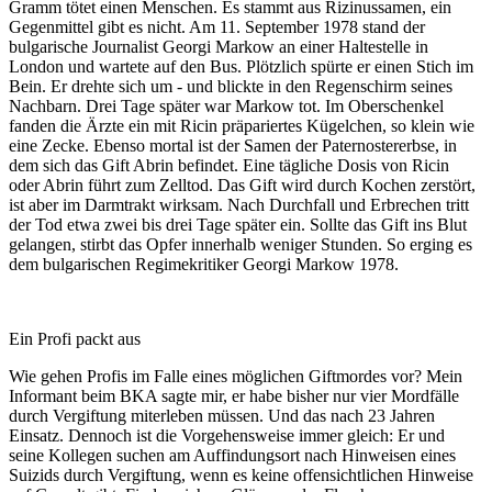
Gramm tötet einen Menschen. Es stammt aus Rizinussamen, ein
Gegenmittel gibt es nicht. Am 11. September 1978 stand der
bulgarische Journalist Georgi Markow an einer Haltestelle in
London und wartete auf den Bus. Plötzlich spürte er einen Stich im
Bein. Er drehte sich um - und blickte in den Regenschirm seines
Nachbarn. Drei Tage später war Markow tot. Im Oberschenkel
fanden die Ärzte ein mit Ricin präpariertes Kügelchen, so klein wie
eine Zecke. Ebenso mortal ist der Samen der Paternostererbse, in
dem sich das Gift Abrin befindet. Eine tägliche Dosis von Ricin
oder Abrin führt zum Zelltod. Das Gift wird durch Kochen zerstört,
ist aber im Darmtrakt wirksam. Nach Durchfall und Erbrechen tritt
der Tod etwa zwei bis drei Tage später ein. Sollte das Gift ins Blut
gelangen, stirbt das Opfer innerhalb weniger Stunden. So erging es
dem bulgarischen Regimekritiker Georgi Markow 1978.
Ein Profi packt aus
Wie gehen Profis im Falle eines möglichen Giftmordes vor? Mein
Informant beim BKA sagte mir, er habe bisher nur vier Mordfälle
durch Vergiftung miterleben müssen. Und das nach 23 Jahren
Einsatz. Dennoch ist die Vorgehensweise immer gleich: Er und
seine Kollegen suchen am Auffindungsort nach Hinweisen eines
Suizids durch Vergiftung, wenn es keine offensichtlichen Hinweise