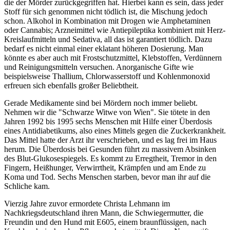
die der Mörder zurückgegriffen hat. Hierbei kann es sein, dass jeder
Stoff für sich genommen nicht tödlich ist, die Mischung jedoch
schon. Alkohol in Kombination mit Drogen wie Amphetaminen
oder Cannabis; Arzneimittel wie Antiepileptika kombiniert mit Herz-
Kreislaufmitteln und Sedativa, all das ist garantiert tödlich. Dazu
bedarf es nicht einmal einer eklatant höheren Dosierung. Man
könnte es aber auch mit Frostschutzmittel, Klebstoffen, Verdünnern
und Reinigungsmitteln versuchen. Anorganische Gifte wie
beispielsweise Thallium, Chlorwasserstoff und Kohlenmonoxid
erfreuen sich ebenfalls großer Beliebtheit.
Gerade Medikamente sind bei Mördern noch immer beliebt.
Nehmen wir die "Schwarze Witwe von Wien". Sie tötete in den
Jahren 1992 bis 1995 sechs Menschen mit Hilfe einer Überdosis
eines Antidiabetikums, also eines Mittels gegen die Zuckerkrankheit.
Das Mittel hatte der Arzt ihr verschrieben, und es lag frei im Haus
herum. Die Überdosis bei Gesunden führt zu massivem Absinken
des Blut-Glukosespiegels. Es kommt zu Erregtheit, Tremor in den
Fingern, Heißhunger, Verwirrtheit, Krämpfen und am Ende zu
Koma und Tod. Sechs Menschen starben, bevor man ihr auf die
Schliche kam.
Vierzig Jahre zuvor ermordete Christa Lehmann im
Nachkriegsdeutschland ihren Mann, die Schwiegermutter, die
Freundin und den Hund mit E605, einem braunflüssigen, nach