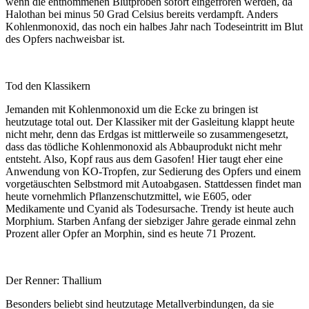
wenn die entnommenen Blutproben sofort eingefroren werden, da
Halothan bei minus 50 Grad Celsius bereits verdampft. Anders
Kohlenmonoxid, das noch ein halbes Jahr nach Todeseintritt im Blut
des Opfers nachweisbar ist.
Tod den Klassikern
Jemanden mit Kohlenmonoxid um die Ecke zu bringen ist
heutzutage total out. Der Klassiker mit der Gasleitung klappt heute
nicht mehr, denn das Erdgas ist mittlerweile so zusammengesetzt,
dass das tödliche Kohlenmonoxid als Abbauprodukt nicht mehr
entsteht. Also, Kopf raus aus dem Gasofen! Hier taugt eher eine
Anwendung von KO-Tropfen, zur Sedierung des Opfers und einem
vorgetäuschten Selbstmord mit Autoabgasen. Stattdessen findet man
heute vornehmlich Pflanzenschutzmittel, wie E605, oder
Medikamente und Cyanid als Todesursache. Trendy ist heute auch
Morphium. Starben Anfang der siebziger Jahre gerade einmal zehn
Prozent aller Opfer an Morphin, sind es heute 71 Prozent.
Der Renner: Thallium
Besonders beliebt sind heutzutage Metallverbindungen, da sie