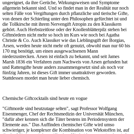
ungeeignet, da ihre Gerüche, Wirkungsweisen und Symptome
allgemein bekannt sind. Und so findet man in der Realität nur noch
selten Fälle von Vergiftungen durch pflanzliche und tierische Gifte,
von denen der Schierling unter den Philosophen gefürchtet ist und
die Tollkirsche mit ihrem Nervengift Atropin zu den Klassikern
gehört. Auch Herbstzeitlose oder der Knollenblätterpilz stehen bei
Giftmördern nicht mehr so hoch im Kurs wie noch bei Agatha
Christie & Co. Auch Klassiker wie das Lieblingsgift der Borgias,
Arsen, werden heute nicht mehr oft genutzt, obwohl man nur 60 bis
170 mg benötigt, um einen ausgewachsenen Mann
niederzustrecken. Arsen ist einfach zu bekannt, und seit James
Marsh 1836 ein Verfahren zum Nachweis von Arsen gefunden hat
und Rattengifte heute anders zusammengesetzt sind als noch vor
fünfzig Jahren, ist dieses Gift immer unattraktiver geworden.
Stattdessen mordet man heute lieber chemisch.
Chemische Giftcocktails sind heute en vogue
"Giftmorde sind heutzutage selten", sagt Professor Wolfgang
Eisenmenger, Chef der Rechtsmedizin der Universität München,
"dafür aber kennen sich die Täter bestens im Periodensystem der
Elemente aus." Das Auffinden chemischer Gifte wird umso
schwieriger, je komplexer die Kombination von Wirkstoffen ist, auf