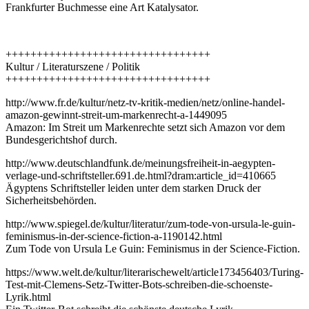
Frankfurter Buchmesse eine Art Katalysator.
+++++++++++++++++++++++++++++++++
Kultur / Literaturszene / Politik
+++++++++++++++++++++++++++++++++
http://www.fr.de/kultur/netz-tv-kritik-medien/netz/online-handel-
amazon-gewinnt-streit-um-markenrecht-a-1449095
Amazon: Im Streit um Markenrechte setzt sich Amazon vor dem
Bundesgerichtshof durch.
http://www.deutschlandfunk.de/meinungsfreiheit-in-aegypten-
verlage-und-schriftsteller.691.de.html?dram:article_id=410665
Ägyptens Schriftsteller leiden unter dem starken Druck der
Sicherheitsbehörden.
http://www.spiegel.de/kultur/literatur/zum-tode-von-ursula-le-guin-
feminismus-in-der-science-fiction-a-1190142.html
Zum Tode von Ursula Le Guin: Feminismus in der Science-Fiction.
https://www.welt.de/kultur/literarischewelt/article173456403/Turing-
Test-mit-Clemens-Setz-Twitter-Bots-schreiben-die-schoenste-
Lyrik.html