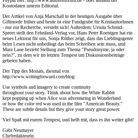
Paypal hier: http://www.autorenforum.de - oder anhand der
Kontodaten unterm Editorial.
Der Artikel von Anja Marschall in der heutigen Ausgabe über
Giftmorde früher und heute ist eine Fundgrube für KrimiautorInnen
- nur zur Recherche, versteht sich! Außerdem: Ursula Schmid-
Spreer stellt den Fehnland-Verlag vor, Hans Peter Roentgen hat ein
neues Lektorat für uns, Sonja Rüther zeigt, dass das Lieblingsgenre
beim Lesen nicht unbedingt das beim Schreiben sein muss, und
Mara Laue bezieht Stellung zum Thema "Pseudonyme, ja oder
nein?", zu dem wir im letzten Tempest um Diskussionsbeiträge
gebeten haben.
Der Tipp des Monats, diesmal von
http://www.writingforward.com/blog:
Use symbols and imagery to create continuity
throughout your story. Think about how the White Rabbit
kept popping up when Alice was adventuring in Wonderland
or how the color red was used in the film "American Beauty."
These are subtle details but they give your story great power.
Viel Spaß mit eurem Tempest, und helft mit, dass es ihn weiter gibt!
Gabi Neumayer
Chefredakteurin