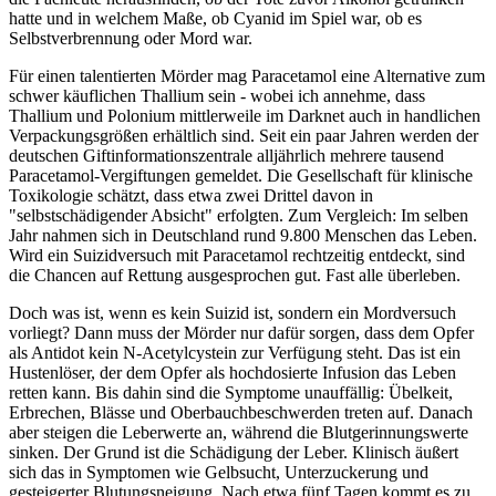
hatte und in welchem Maße, ob Cyanid im Spiel war, ob es
Selbstverbrennung oder Mord war.
Für einen talentierten Mörder mag Paracetamol eine Alternative zum
schwer käuflichen Thallium sein - wobei ich annehme, dass
Thallium und Polonium mittlerweile im Darknet auch in handlichen
Verpackungsgrößen erhältlich sind. Seit ein paar Jahren werden der
deutschen Giftinformationszentrale alljährlich mehrere tausend
Paracetamol-Vergiftungen gemeldet. Die Gesellschaft für klinische
Toxikologie schätzt, dass etwa zwei Drittel davon in
"selbstschädigender Absicht" erfolgten. Zum Vergleich: Im selben
Jahr nahmen sich in Deutschland rund 9.800 Menschen das Leben.
Wird ein Suizidversuch mit Paracetamol rechtzeitig entdeckt, sind
die Chancen auf Rettung ausgesprochen gut. Fast alle überleben.
Doch was ist, wenn es kein Suizid ist, sondern ein Mordversuch
vorliegt? Dann muss der Mörder nur dafür sorgen, dass dem Opfer
als Antidot kein N-Acetylcystein zur Verfügung steht. Das ist ein
Hustenlöser, der dem Opfer als hochdosierte Infusion das Leben
retten kann. Bis dahin sind die Symptome unauffällig: Übelkeit,
Erbrechen, Blässe und Oberbauchbeschwerden treten auf. Danach
aber steigen die Leberwerte an, während die Blutgerinnungswerte
sinken. Der Grund ist die Schädigung der Leber. Klinisch äußert
sich das in Symptomen wie Gelbsucht, Unterzuckerung und
gesteigerter Blutungsneigung. Nach etwa fünf Tagen kommt es zu