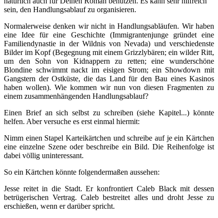
natürlich auch für Deinen Roman benutzen. Es kann sehr hilfreich
sein, den Handlungsablauf zu organisieren.
Normalerweise denken wir nicht in Handlungsabläufen. Wir haben
eine Idee für eine Geschichte (Immigrantenjunge gründet eine
Familiendynastie in der Wildnis von Nevada) und verschiedenste
Bilder im Kopf (Begegnung mit einem Grizzlybären; ein wilder Ritt,
um den Sohn von Kidnappern zu retten; eine wunderschöne
Blondine schwimmt nackt im eisigen Strom; ein Showdown mit
Gangstern der Ostküste, die das Land für den Bau eines Kasinos
haben wollen). Wie kommen wir nun von diesen Fragmenten zu
einem zusammenhängenden Handlungsablauf?
Einen Brief an sich selbst zu schreiben (siehe Kapitel...) könnte
helfen. Aber versuche es erst einmal hiermit:
Nimm einen Stapel Karteikärtchen und schreibe auf je ein Kärtchen
eine einzelne Szene oder beschreibe ein Bild. Die Reihenfolge ist
dabei völlig uninteressant.
So ein Kärtchen könnte folgendermaßen aussehen:
Jesse reitet in die Stadt. Er konfrontiert Caleb Black mit dessen
betrügerischen Vertrag. Caleb bestreitet alles und droht Jesse zu
erschießen, wenn er darüber spricht.