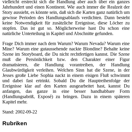
vielleicht erstreckt sich die Handlung aber auch über ein ganzes
Jahrhundert und einen Kontinent. Wie auch immer die Realzeit der
Story aussieht, es könnte sein, daß sich die Karten ganz natürlich um
gewisse Perioden des Handlungsablaufs verdichten. Dann besteht
keine Notwendigkeit für zusätzliche Ereignisse, diese Löcher zu
stopfen. Das ist gut so. Möglicherweise hast Du schon eine
natürliche Unterteilung in Kapitel und Abschnitte gefunden.
Frage Dich immer nach dem Warum? Warum Nevada? Warum eine
Mine? Warum eine gutaussehende nackte Blondine? Behalte keine
Szene im Storyboard, die Du nicht rechtfertigen kannst. Die Szene
muß die Persönlichkeit bzw. den Charakter einer Figur
dramatisieren, die Handlung vorantreiben, der Handlung
Glaubwürdigkeit verleihen. Welchen Sinn hat die Szene, in der
Jesses große Liebe Sophia nackt in einem eisigen Fluß schwimmt
und dabei fast ertrinkt. Sobald Du die Hauptreihenfolge der
Ereignisse klar auf den Karten ausgearbeitet hast, kannst Du
anfangen, das ganze in eine besser handhabbare Form
(Handlungsabriß, Exposé) zu bringen. Dazu in einem späteren
Kapitel mehr.
Stand: 2002-09-22
Rubriken