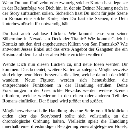
Wenn Du nun fünf, zehn oder zwanzig solcher Karten hast, lege sie
in der Reihenfolge vor Dich hin, in der sie Deiner Meinung nach in
der Story auftauchen sollen. Sicherlich hast Du nicht für jede Szene
im Roman eine solche Karte, aber Du hast die Szenen, die Dein
Unterbewußtsein für notwendig hält.
Du hast auch zahllose Lücken. Wie kommt Jesse von seiner
Silbermine in Nevada an Deck der Titanic? Wie kommt Caleb in
Kontakt mit den drei angeheuerten Killern von San Franzisko? Wie
antwortet Jesses Enkel auf das erste Angebot der Gangster, die ein
Kasino auf dem Land der alten Mine errichten wollen?
Wende Dich nun diesen Lücken zu, und neue Ideen werden Dir
kommen. Das bedeutet, weitere Karten anzulegen. Möglicherweise
sind einige neue Ideen besser als die alten, welche dann in den Müll
wandern. Neue Figuren werden sich herausbilden, die
entsprechende Funktionen in der Handlung erfüllen. Deine
Forschungen in der Geschichte Nevadas werden weitere Szenen
erfordern, welche wiederum in den einen oder anderen Teil des
Romans einfließen. Der Stapel wird größer und größer.
Möglicherweise soll die Handlung als eine Serie von Rückblicken
enden, aber das Storyboard sollte sich vollständig an die
chronologische Ordnung halten. Vielleicht spielt die Handlung
innerhalb einer dreistündigen Belagerung eines abgelegenen Hotels,