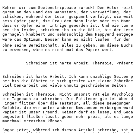
Kehren wir zum Seelenstriptease zurück! Den Autor reizt
guren an den Rand des Wahnsinns, der Verzweiflung, der 
schicken, während der Leser gespannt verfolgt, wie weit
sein Opfer jagt, die Frau den Mann liebt oder ein Mann 
dass er Opfer einer Intrige geworden ist. Und wie tun w
sen ihn leiden, schicken ihn in die Hölle, bis der Lese
gernägeln knabbert und sehnsüchtig dem Happyend entgege
wäre das Optimum. Besser kann es nicht laufen  für den
ohne seine Bereitschaft, alles zu geben, um diese Buchs
zu erwecken, wäre es nicht mal das Papier wert. 
          Schreiben ist harte Arbeit, Therapie, Präsent
Schreiben ist harte Arbeit. Ich kann unzählige Seiten p
ber bis die Fährten in sich greifen wie kleine Zahnräde
viel Denkarbeit und viele unnütz geschriebene Seiten.
Schreiben ist Therapie. Nicht umsonst rät ein Psycholog
ein Tagebuch zu schreiben. Die Füllfeder gleitet über d
Finger flitzen über die Tastatur, all diese Bewegungen 
Gefühle, die wir unter anderen Umständen verbergen würd
Papier ist unser Freund. Keiner darf es lesen, und Geda
ungestört fließen lässt, geben mehr preis, als es lange
manchmal erreichen können. 
Sogar jetzt, während ich diesen Artikel schreibe, ist m