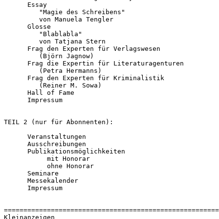
      Essay
         "Magie des Schreibens"
         von Manuela Tengler
      Glosse
         "Blablabla"
         von Tatjana Stern
      Frag den Experten für Verlagswesen
         (Björn Jagnow)
      Frag die Expertin für Literaturagenturen
         (Petra Hermanns)
      Frag den Experten für Kriminalistik
         (Reiner M. Sowa)
      Hall of Fame
      Impressum
TEIL 2 (nur für Abonnenten):
      Veranstaltungen
      Ausschreibungen
      Publikationsmöglichkeiten
           mit Honorar
           ohne Honorar
      Seminare
      Messekalender
      Impressum
=======================================================
Kleinanzeigen