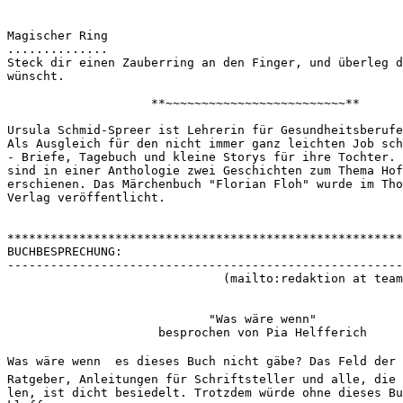
Magischer Ring
..............
Steck dir einen Zauberring an den Finger, und überleg d
wünscht.
                    **~~~~~~~~~~~~~~~~~~~~~~~~~**
Ursula Schmid-Spreer ist Lehrerin für Gesundheitsberufe
Als Ausgleich für den nicht immer ganz leichten Job sch
- Briefe, Tagebuch und kleine Storys für ihre Tochter. 
sind in einer Anthologie zwei Geschichten zum Thema Hof
erschienen. Das Märchenbuch "Florian Floh" wurde im Tho
Verlag veröffentlicht.
*******************************************************
BUCHBESPRECHUNG:
-------------------------------------------------------
                              (mailto:redaktion at team
                            "Was wäre wenn"
                     besprochen von Pia Helfferich
Was wäre wenn  es dieses Buch nicht gäbe? Das Feld der
Ratgeber, Anleitungen für Schriftsteller und alle, die 
len, ist dicht besiedelt. Trotzdem würde ohne dieses Bu