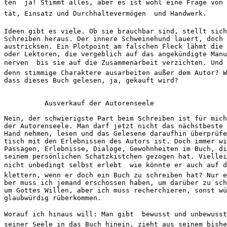
ten  ja! Stimmt alles, aber es ist wohl eine Frage von
tät, Einsatz und Durchhaltevermögen  und Handwerk. 
Ideen gibt es viele. Ob sie brauchbar sind, stellt sich
Schreiben heraus. Der innere Schweinehund lauert, doch 
austricksen. Ein Plotpoint am falschen Fleck lähmt die 
oder Lektoren, die vergeblich auf das angekündigte Manu
nerven  bis sie auf die Zusammenarbeit verzichten. Und
denn stimmige Charaktere ausarbeiten außer dem Autor? W
dass dieses Buch gelesen, ja, gekauft wird?
          Ausverkauf der Autorenseele
Nein, der schwierigste Part beim Schreiben ist für mich
der Autorenseele. Man darf jetzt nicht das nächstbeste 
Hand nehmen, lesen und das Gelesene daraufhin überprüfe
tisch mit den Erlebnissen des Autors ist. Doch immer wi
Passagen, Erlebnisse, Dialoge, Gewohnheiten im Buch, di
seinem persönlichen Schatzkistchen gezogen hat. Viellei
nicht unbedingt selbst erlebt  wie könnte er auch auf 
klettern, wenn er doch ein Buch zu schreiben hat? Nur e
ber muss ich jemand erschossen haben, um darüber zu sch
um Gottes Willen, aber ich muss recherchieren, sonst wü
glaubwürdig rüberkommen. 
Worauf ich hinaus will: Man gibt  bewusst und unbewusst
seiner Seele in das Buch hinein, zieht aus seinem bishe