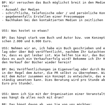
BP: Wir versuchen das Buch möglichst breit in den Medie
ren: 
- Auswahl der Medien
- schriftliche, telefonische oder / und persönliche Kon
- gegebenenfalls Erstellen einer Pressemappe
- Nachhaken bei den kontaktierten Medien in zeitlichen 
USS: Was kostet so etwas?
BP: Das hängt stark vom Buch und Autor bzw. vom Konzept
schen 2.000 und 6.000 Euro.
USS: Nehmen wir an, ich habe ein Buch geschrieben und e
lag oder über BoD veröffentlicht, nachdem Ihr Gutachten
te, dass es gut lesbar ist. Wie helfen Sie mir, das Buc
dass es auch ein Verkaufserfolg wird? Bekomme ich Ihr H
den Verkauf der Bücher wieder herein?
BP: Bei Veröffentlichungen im Eigenverlag oder durch Bo
in der Regel dem Autor, die PR selbst zu übernehmen. Wi
mit dem Autor zusammen ein Konzept zu entwickeln, das e
ständig umsetzen kann. Dies Beratung wird pro Stunde ab
Euro pro Stunde).
USS: Wenn ich Sie mit der Organisation einer Veranstalt
was hängt da alles noch mit dran?
BP: Das hängt davon ab, was Sie von uns möchten:  