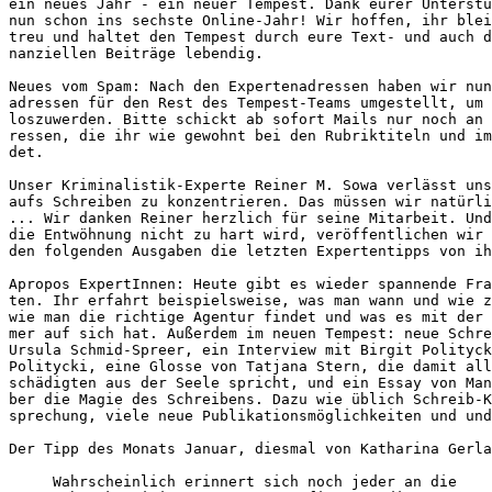
ein neues Jahr - ein neuer Tempest. Dank eurer Unterstü
nun schon ins sechste Online-Jahr! Wir hoffen, ihr blei
treu und haltet den Tempest durch eure Text- und auch d
nanziellen Beiträge lebendig.
Neues vom Spam: Nach den Expertenadressen haben wir nun
adressen für den Rest des Tempest-Teams umgestellt, um 
loszuwerden. Bitte schickt ab sofort Mails nur noch an 
ressen, die ihr wie gewohnt bei den Rubriktiteln und im
det.
Unser Kriminalistik-Experte Reiner M. Sowa verlässt uns
aufs Schreiben zu konzentrieren. Das müssen wir natürli
... Wir danken Reiner herzlich für seine Mitarbeit. Und
die Entwöhnung nicht zu hart wird, veröffentlichen wir 
den folgenden Ausgaben die letzten Expertentipps von ih
Apropos ExpertInnen: Heute gibt es wieder spannende Fra
ten. Ihr erfahrt beispielsweise, was man wann und wie z
wie man die richtige Agentur findet und was es mit der 
mer auf sich hat. Außerdem im neuen Tempest: neue Schre
Ursula Schmid-Spreer, ein Interview mit Birgit Polityck
Politycki, eine Glosse von Tatjana Stern, die damit all
schädigten aus der Seele spricht, und ein Essay von Man
ber die Magie des Schreibens. Dazu wie üblich Schreib-K
sprechung, viele neue Publikationsmöglichkeiten und und
Der Tipp des Monats Januar, diesmal von Katharina Gerla
     Wahrscheinlich erinnert sich noch jeder an die 