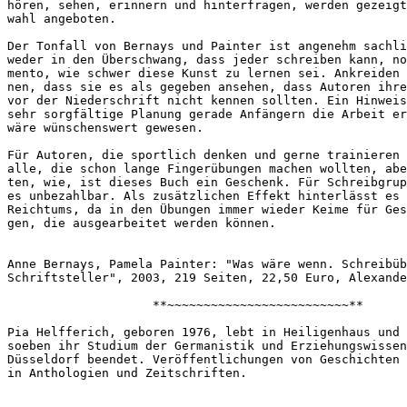
hören, sehen, erinnern und hinterfragen, werden gezeigt
wahl angeboten. 
Der Tonfall von Bernays und Painter ist angenehm sachli
weder in den Überschwang, dass jeder schreiben kann, no
mento, wie schwer diese Kunst zu lernen sei. Ankreiden 
nen, dass sie es als gegeben ansehen, dass Autoren ihre
vor der Niederschrift nicht kennen sollten. Ein Hinweis
sehr sorgfältige Planung gerade Anfängern die Arbeit er
wäre wünschenswert gewesen.
Für Autoren, die sportlich denken und gerne trainieren 
alle, die schon lange Fingerübungen machen wollten, abe
ten, wie, ist dieses Buch ein Geschenk. Für Schreibgrup
es unbezahlbar. Als zusätzlichen Effekt hinterlässt es 
Reichtums, da in den Übungen immer wieder Keime für Ges
gen, die ausgearbeitet werden können. 
Anne Bernays, Pamela Painter: "Was wäre wenn. Schreibüb
Schriftsteller", 2003, 219 Seiten, 22,50 Euro, Alexande
                    **~~~~~~~~~~~~~~~~~~~~~~~~~**
Pia Helfferich, geboren 1976, lebt in Heiligenhaus und 
soeben ihr Studium der Germanistik und Erziehungswissen
Düsseldorf beendet. Veröffentlichungen von Geschichten 
in Anthologien und Zeitschriften. 