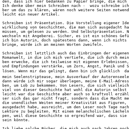
den, dass ich hier Gedanken zu Papier bringe, die mich 
Ich denke über mein Schreiben nach -  wozu schreibe ich
ber um das zu klären, wären noch weitere Seiten notwend
leicht ein neuer Artikel. 
Schreiben ist Präsentation. Die Vorstellung eigener Ide
wirklichung von Geschichten, die man sich ausgedacht ha
müssen, um gelesen zu werden. Und Selbstpräsentation. N
wechseln mit Angeberei. Sicher, es ist ein schönes Gefü
ich bin Autorin, doch spätestens dann, wenn ich nichts 
bringe, würde ich an meinen Worten zweifeln. 
Schreiben ist letztlich auch das Einbringen der eigenen
Romanwelt, in die ich mich vertiefe, die ich durch mein
ben erwecke, die ich teilweise mit eigenen Erlebnissen,
und Empfindungen verstärke, um Zorn, Angst, Panik und S
lösen. Wenn mir das gelingt, dann bin ich glücklich  d
mein Seelenstriptease, mein Ausverkauf der Autorenseele
dann würde ich mir sogar überlegen, meine E-Mail-Adress
ben, um Lob zu bekommen. Von Lesern, die sich vielleich
viel von dieser Geschichte hat wohl die Autorin selbst 
leicht war die Geschichte aber auch so kraftvoll erzähl
ser sich das gar nicht fragt, sondern dass die Macht me
die unendlichen Weiten meiner Kreativität aus Figuren, 
ausgedacht habe, ausreicht, um den Leser noch Tage nach
Lektüre zu begleiten. Mit einem melancholischen Lächeln
pen, weil diese Geschichte so ergreifend war, dass sie 
sein könnte. 
Ich liebe solche Bücher, die mich auch nach Jahren noch