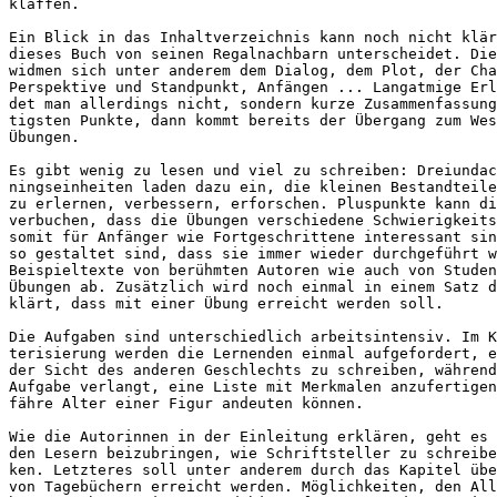
klaffen. 
Ein Blick in das Inhaltverzeichnis kann noch nicht klär
dieses Buch von seinen Regalnachbarn unterscheidet. Die
widmen sich unter anderem dem Dialog, dem Plot, der Cha
Perspektive und Standpunkt, Anfängen ... Langatmige Erl
det man allerdings nicht, sondern kurze Zusammenfassung
tigsten Punkte, dann kommt bereits der Übergang zum Wes
Übungen. 
Es gibt wenig zu lesen und viel zu schreiben: Dreiundac
ningseinheiten laden dazu ein, die kleinen Bestandteile
zu erlernen, verbessern, erforschen. Pluspunkte kann di
verbuchen, dass die Übungen verschiedene Schwierigkeits
somit für Anfänger wie Fortgeschrittene interessant sin
so gestaltet sind, dass sie immer wieder durchgeführt w
Beispieltexte von berühmten Autoren wie auch von Studen
Übungen ab. Zusätzlich wird noch einmal in einem Satz d
klärt, dass mit einer Übung erreicht werden soll.
Die Aufgaben sind unterschiedlich arbeitsintensiv. Im K
terisierung werden die Lernenden einmal aufgefordert, e
der Sicht des anderen Geschlechts zu schreiben, während
Aufgabe verlangt, eine Liste mit Merkmalen anzufertigen
fähre Alter einer Figur andeuten können.
Wie die Autorinnen in der Einleitung erklären, geht es 
den Lesern beizubringen, wie Schriftsteller zu schreibe
ken. Letzteres soll unter anderem durch das Kapitel übe
von Tagebüchern erreicht werden. Möglichkeiten, den All