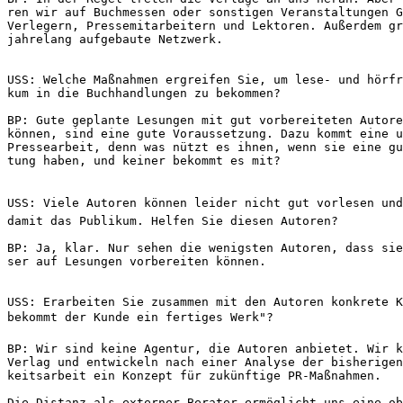
ren wir auf Buchmessen oder sonstigen Veranstaltungen G
Verlegern, Pressemitarbeitern und Lektoren. Außerdem gr
jahrelang aufgebaute Netzwerk.
USS: Welche Maßnahmen ergreifen Sie, um lese- und hörfr
kum in die Buchhandlungen zu bekommen? 
BP: Gute geplante Lesungen mit gut vorbereiteten Autore
können, sind eine gute Voraussetzung. Dazu kommt eine u
Pressearbeit, denn was nützt es ihnen, wenn sie eine gu
tung haben, und keiner bekommt es mit?
USS: Viele Autoren können leider nicht gut vorlesen und
damit das Publikum. Helfen Sie diesen Autoren?
BP: Ja, klar. Nur sehen die wenigsten Autoren, dass sie
ser auf Lesungen vorbereiten können.
USS: Erarbeiten Sie zusammen mit den Autoren konkrete K
bekommt der Kunde ein fertiges Werk"?
BP: Wir sind keine Agentur, die Autoren anbietet. Wir k
Verlag und entwickeln nach einer Analyse der bisherigen
keitsarbeit ein Konzept für zukünftige PR-Maßnahmen.
Die Distanz als externer Berater ermöglicht uns eine ob