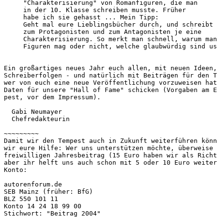
     "Charakterisierung" von Romanfiguren, die man 
     in der 10. Klasse schreiben musste. Früher 
     habe ich sie gehasst ... Mein Tipp: 
     Geht mal eure Lieblingsbücher durch, und schreibt 
     zum Protagonisten und zum Antagonisten je eine 
     Charakterisierung. So merkt man schnell, warum man
     Figuren mag oder nicht, welche glaubwürdig sind us
Ein großartiges neues Jahr euch allen, mit neuen Ideen,
Schreiberfolgen - und natürlich mit Beiträgen für den T
wer von euch eine neue Veröffentlichung vorzuweisen hat
Daten für unsere "Hall of Fame" schicken (Vorgaben am E
pest, vor dem Impressum).
  Gabi Neumayer
  Chefredakteurin
~~~~~~~~~
Damit wir den Tempest auch in Zukunft weiterführen könn
wir eure Hilfe: Wer uns unterstützen möchte, überweise 
freiwilligen Jahresbeitrag (15 Euro haben wir als Richt
aber ihr helft uns auch schon mit 5 oder 10 Euro weiter
Konto:
autorenforum.de
SEB Mainz (früher: BfG)
BLZ 550 101 11
Konto 14 24 18 99 00
Stichwort: "Beitrag 2004"