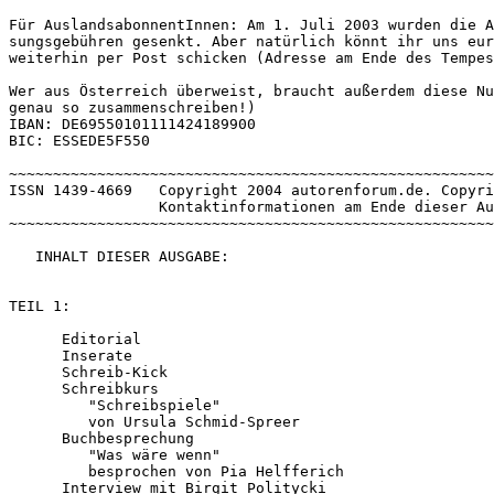
Für AuslandsabonnentInnen: Am 1. Juli 2003 wurden die A
sungsgebühren gesenkt. Aber natürlich könnt ihr uns eur
weiterhin per Post schicken (Adresse am Ende des Tempes
Wer aus Österreich überweist, braucht außerdem diese Nu
genau so zusammenschreiben!)
IBAN: DE69550101111424189900
BIC: ESSEDE5F550
~~~~~~~~~~~~~~~~~~~~~~~~~~~~~~~~~~~~~~~~~~~~~~~~~~~~~~~
ISSN 1439-4669   Copyright 2004 autorenforum.de. Copyri
                 Kontaktinformationen am Ende dieser Au
~~~~~~~~~~~~~~~~~~~~~~~~~~~~~~~~~~~~~~~~~~~~~~~~~~~~~~~
   INHALT DIESER AUSGABE:
TEIL 1:
      Editorial
      Inserate
      Schreib-Kick
      Schreibkurs
         "Schreibspiele"
         von Ursula Schmid-Spreer
      Buchbesprechung
         "Was wäre wenn"
         besprochen von Pia Helfferich
      Interview mit Birgit Politycki