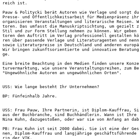
reich ist.
Pauw & Politycki berät Autoren wie Verlage und sorgt du
Presse- und Öffentlichkeitsarbeit für Medienpräsenz ihr
organisieren Veranstaltungen und literarische Reisen. W
toren. Das umfasst die Manuskriptsichtung, um gezielt z
Stil und zur Form Stellung nehmen zu können. Wir geben 
toren den Auftritt im Verlag professionell gestalten kö
ren über passende Verlage und Literaturagenten und nenn
sowie Literaturpreise in Deutschland und anderen europä
Wir bringen zukunftsorientierte und innovative Beratung
ge.
Eine breite Beachtung in den Medien finden unsere Konze
turvermarktung, wie unsere Veranstaltungsreihen, zum Be
"Ungewöhnliche Autoren an ungewöhnlichen Orten".
USS: Wie lange besteht Ihr Unternehmen?
BP: Fünfeinhalb Jahre.
USS: Frau Pauw, Ihre Partnerin, ist Diplom-Kauffrau, Si
aus der Buchbranche, sind Buchhändlerin. Wann ist Ihre 
Nina Kuhn, dazugestoßen, oder war sie von Anfang an dab
PB: Frau Kuhn ist seit 2000 dabei. Sie ist eine der Ges
nen, Diplom-Kauffrau und langjährige geschäftsführende 
rin der VIK.