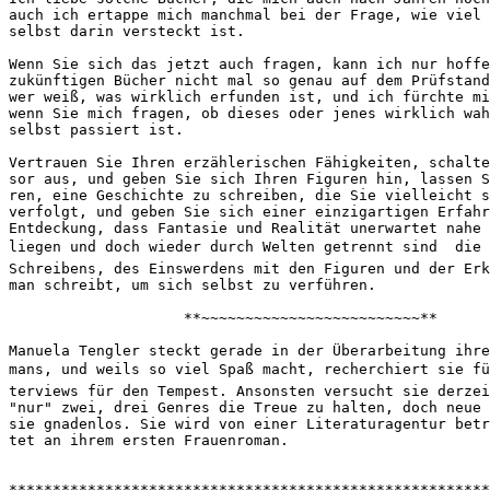
auch ich ertappe mich manchmal bei der Frage, wie viel 
selbst darin versteckt ist. 
Wenn Sie sich das jetzt auch fragen, kann ich nur hoffe
zukünftigen Bücher nicht mal so genau auf dem Prüfstand
wer weiß, was wirklich erfunden ist, und ich fürchte mi
wenn Sie mich fragen, ob dieses oder jenes wirklich wah
selbst passiert ist.
Vertrauen Sie Ihren erzählerischen Fähigkeiten, schalte
sor aus, und geben Sie sich Ihren Figuren hin, lassen S
ren, eine Geschichte zu schreiben, die Sie vielleicht s
verfolgt, und geben Sie sich einer einzigartigen Erfahr
Entdeckung, dass Fantasie und Realität unerwartet nahe 
liegen und doch wieder durch Welten getrennt sind  die
Schreibens, des Einswerdens mit den Figuren und der Erk
man schreibt, um sich selbst zu verführen.
                    **~~~~~~~~~~~~~~~~~~~~~~~~~**
Manuela Tengler steckt gerade in der Überarbeitung ihre
mans, und weils so viel Spaß macht, recherchiert sie f
terviews für den Tempest. Ansonsten versucht sie derzei
"nur" zwei, drei Genres die Treue zu halten, doch neue 
sie gnadenlos. Sie wird von einer Literaturagentur betr
tet an ihrem ersten Frauenroman.
*******************************************************