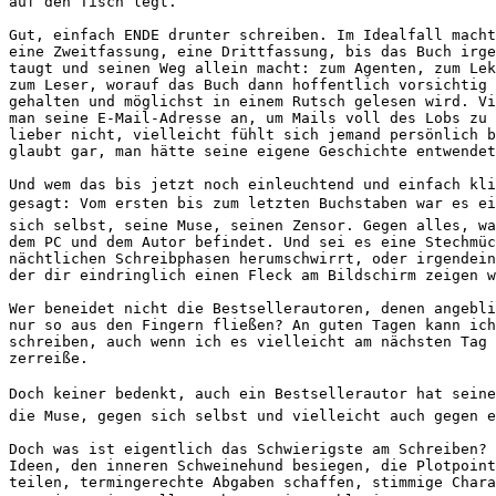
auf den Tisch legt. 
Gut, einfach ENDE drunter schreiben. Im Idealfall macht
eine Zweitfassung, eine Drittfassung, bis das Buch irge
taugt und seinen Weg allein macht: zum Agenten, zum Lek
zum Leser, worauf das Buch dann hoffentlich vorsichtig 
gehalten und möglichst in einem Rutsch gelesen wird. Vi
man seine E-Mail-Adresse an, um Mails voll des Lobs zu 
lieber nicht, vielleicht fühlt sich jemand persönlich b
glaubt gar, man hätte seine eigene Geschichte entwendet
Und wem das bis jetzt noch einleuchtend und einfach kli
gesagt: Vom ersten bis zum letzten Buchstaben war es ei
sich selbst, seine Muse, seinen Zensor. Gegen alles, wa
dem PC und dem Autor befindet. Und sei es eine Stechmüc
nächtlichen Schreibphasen herumschwirrt, oder irgendein
der dir eindringlich einen Fleck am Bildschirm zeigen w
Wer beneidet nicht die Bestsellerautoren, denen angebli
nur so aus den Fingern fließen? An guten Tagen kann ich
schreiben, auch wenn ich es vielleicht am nächsten Tag 
zerreiße. 
Doch keiner bedenkt, auch ein Bestsellerautor hat seine
die Muse, gegen sich selbst und vielleicht auch gegen e
Doch was ist eigentlich das Schwierigste am Schreiben? 
Ideen, den inneren Schweinehund besiegen, die Plotpoint
teilen, termingerechte Abgaben schaffen, stimmige Chara