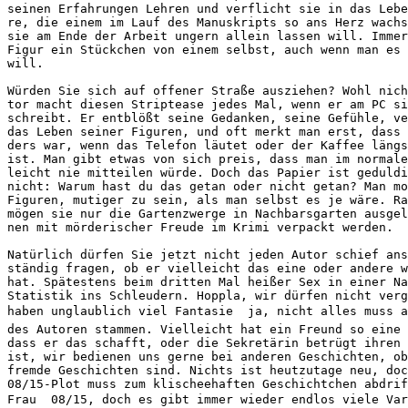
seinen Erfahrungen Lehren und verflicht sie in das Lebe
re, die einem im Lauf des Manuskripts so ans Herz wachs
sie am Ende der Arbeit ungern allein lassen will. Immer
Figur ein Stückchen von einem selbst, auch wenn man es 
will. 
Würden Sie sich auf offener Straße ausziehen? Wohl nich
tor macht diesen Striptease jedes Mal, wenn er am PC si
schreibt. Er entblößt seine Gedanken, seine Gefühle, ve
das Leben seiner Figuren, und oft merkt man erst, dass 
ders war, wenn das Telefon läutet oder der Kaffee längs
ist. Man gibt etwas von sich preis, dass man im normale
leicht nie mitteilen würde. Doch das Papier ist geduldi
nicht: Warum hast du das getan oder nicht getan? Man mo
Figuren, mutiger zu sein, als man selbst es je wäre. Ra
mögen sie nur die Gartenzwerge in Nachbarsgarten ausgel
nen mit mörderischer Freude im Krimi verpackt werden. 
Natürlich dürfen Sie jetzt nicht jeden Autor schief ans
ständig fragen, ob er vielleicht das eine oder andere w
hat. Spätestens beim dritten Mal heißer Sex in einer Na
Statistik ins Schleudern. Hoppla, wir dürfen nicht verg
haben unglaublich viel Fantasie  ja, nicht alles muss 
des Autoren stammen. Vielleicht hat ein Freund so eine 
dass er das schafft, oder die Sekretärin betrügt ihren 
ist, wir bedienen uns gerne bei anderen Geschichten, ob
fremde Geschichten sind. Nichts ist heutzutage neu, doc
08/15-Plot muss zum klischeehaften Geschichtchen abdrif
Frau  08/15, doch es gibt immer wieder endlos viele Va