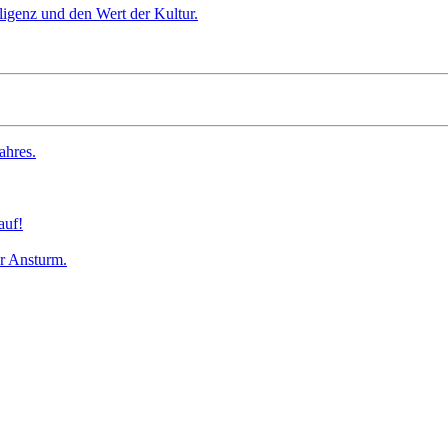
lligenz und den Wert der Kultur.
ahres.
auf!
r Ansturm.