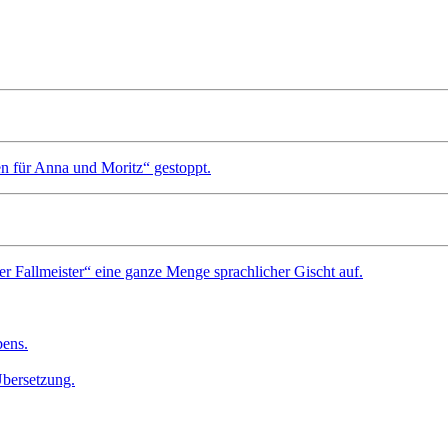
n für Anna und Moritz“ gestoppt.
r Fallmeister“ eine ganze Menge sprachlicher Gischt auf.
bens.
Übersetzung.