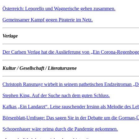
Österreich: Leporello und Wagnerische gehen zusammen.
Gemeinsamer Kampf gegen Piraterie im Netz.
Verlage
Der Carlsen Verlag hat die Auslieferung von „Ein Corona-Regenboge
Kultur / Gesellschaft / Literaturszene
Christoph Ransmayr wirbelt in seinem pathetischen Endzeitroman „De
Stephen King. Auf der Suche nach dem guten Schluss.
Kafkas „Ein Landarzt“. Leise rauschender Irrsinn als Melodie des Le
Börsenblatt-Umfrage: Das sagen Sie in der Debatte um die Gorman-
Schopenhauer wäre prima durch die Pandemie gekommen.